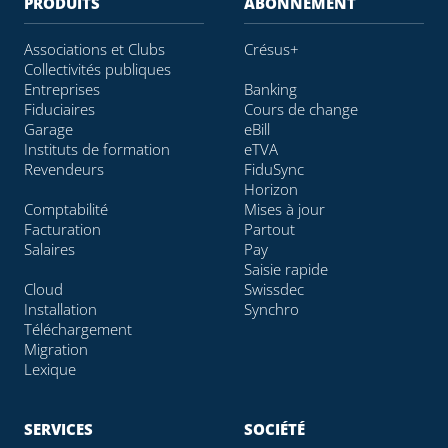
PRODUITS
ABONNEMENT
Associations et Clubs
Crésus+
Collectivités publiques
Entreprises
Banking
Fiduciaires
Cours de change
Garage
eBill
Instituts de formation
eTVA
Revendeurs
FiduSync
Horizon
Comptabilité
Mises à jour
Facturation
Partout
Salaires
Pay
Saisie rapide
Cloud
Swissdec
Installation
Synchro
Téléchargement
Migration
Lexique
SERVICES
SOCIÉTÉ