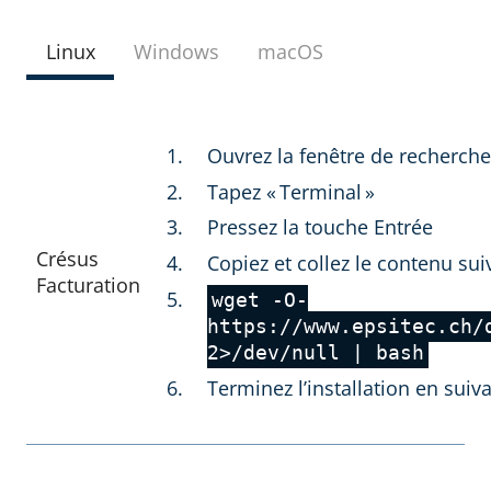
Linux
Windows
macOS
Ouvrez la fenêtre de recherch
Tapez « Terminal »
Pressez la touche Entrée
Crésus
Copiez et collez le contenu sui
Facturation
wget -O-
https://www.epsitec.ch/
2>/dev/null | bash
Terminez l’installation en suiva