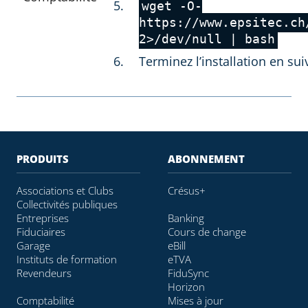
wget -O-
https://www.epsitec.ch
2>/dev/null | bash
Terminez l’installation en sui
PRODUITS
ABONNEMENT
Associations et Clubs
Crésus+
Collectivités publiques
Entreprises
Banking
Fiduciaires
Cours de change
Garage
eBill
Instituts de formation
eTVA
Revendeurs
FiduSync
Horizon
Comptabilité
Mises à jour