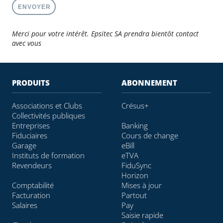
Value
Merci pour votre intérêt. Epsitec SA prendra bientôt contact
avec vous
PRODUITS
ABONNEMENT
Associations et Clubs
Crésus+
Collectivités publiques
Entreprises
Banking
Fiduciaires
Cours de change
Garage
eBill
Instituts de formation
eTVA
Revendeurs
FiduSync
Horizon
Comptabilité
Mises à jour
Facturation
Partout
Salaires
Pay
Saisie rapide