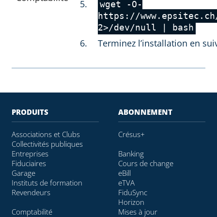
wget -O-
https://www.epsitec.ch
2>/dev/null | bash
Terminez l’installation en sui
PRODUITS
ABONNEMENT
Associations et Clubs
Crésus+
Collectivités publiques
Entreprises
Banking
Fiduciaires
Cours de change
Garage
eBill
Instituts de formation
eTVA
Revendeurs
FiduSync
Horizon
Comptabilité
Mises à jour