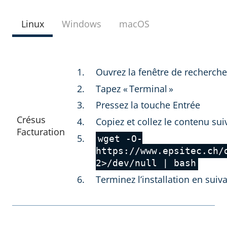
Linux
Windows
macOS
Ouvrez la fenêtre de recherch
Tapez « Terminal »
Pressez la touche Entrée
Crésus
Copiez et collez le contenu sui
Facturation
wget -O-
https://www.epsitec.ch/
2>/dev/null | bash
Terminez l’installation en suiva